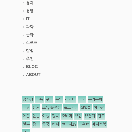
경제
경영
IT
과학
문화
스포츠
칼럼
추천
BLOG
ABOUT
공화당
교육
구글
독일
러시아
미국
분리독립
서평
선거
소득 불평등
슬로데이
실업률
아마존
애플
언론
여성
영국
오바마
유럽
유전자
인도
일본
종교
중국
커피
코로나19
트위터
페이스북