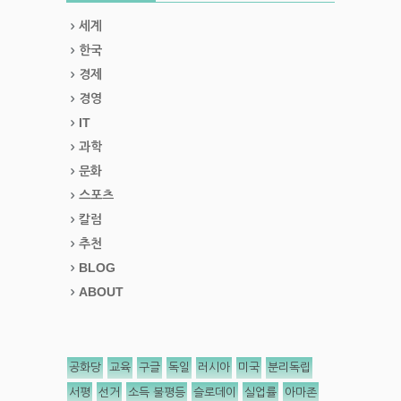
세계
한국
경제
경영
IT
과학
문화
스포츠
칼럼
추천
BLOG
ABOUT
공화당
교육
구글
독일
러시아
미국
분리독립
서평
선거
소득 불평등
슬로데이
실업률
아마존