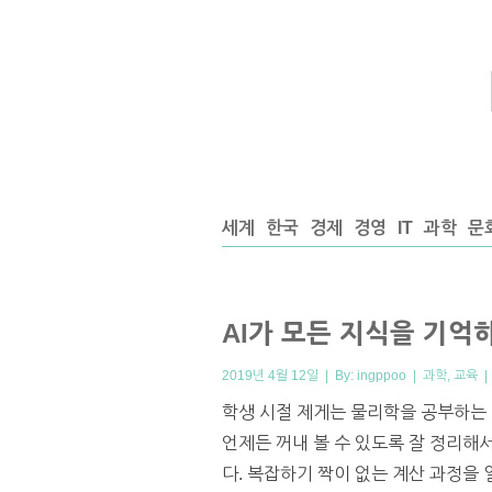
세계
한국
경제
경영
IT
과학
문
AI가 모든 지식을 기억
2019년 4월 12일 | By:
ingppoo
|
과학
,
교육
학생 시절 제게는 물리학을 공부하는
언제든 꺼내 볼 수 있도록 잘 정리해
다. 복잡하기 짝이 없는 계산 과정을 