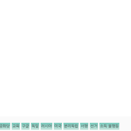
공화당
교육
구글
독일
러시아
미국
분리독립
서평
선거
소득 불평등