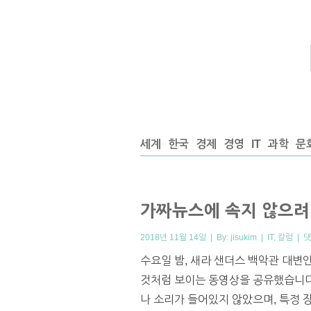
세계
한국
경제
경영
IT
과학
문
가짜뉴스에 속지 않으려
2018년 11월 14일 | By:
jisukim
|
IT
,
칼럼
|
댓
수요일 밤, 새라 샌더스 백악관 대변
것처럼 보이는 동영상을 공유했습니다
나 소리가 들어있지 않았으며, 특정 