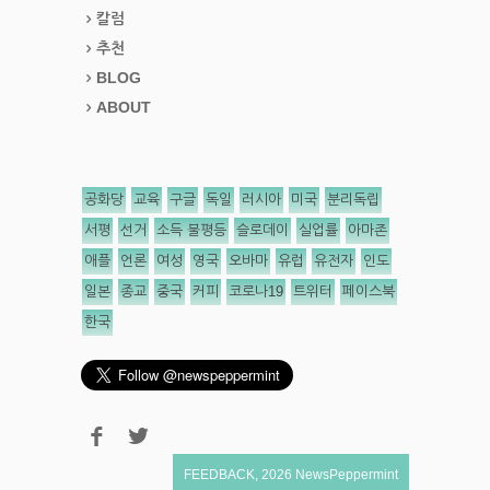
칼럼
추천
BLOG
ABOUT
공화당
교육
구글
독일
러시아
미국
분리독립
서평
선거
소득 불평등
슬로데이
실업률
아마존
애플
언론
여성
영국
오바마
유럽
유전자
인도
일본
종교
중국
커피
코로나19
트위터
페이스북
한국
FEEDBACK
,
2026
NewsPeppermint