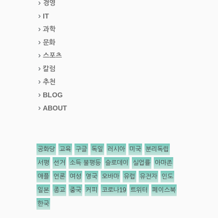
경영
IT
과학
문화
스포츠
칼럼
추천
BLOG
ABOUT
공화당
교육
구글
독일
러시아
미국
분리독립
서평
선거
소득 불평등
슬로데이
실업률
아마존
애플
언론
여성
영국
오바마
유럽
유전자
인도
일본
종교
중국
커피
코로나19
트위터
페이스북
한국