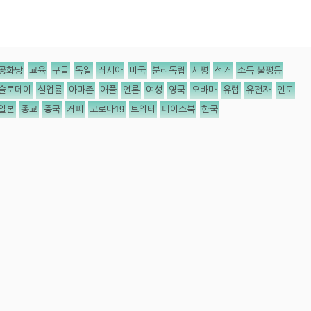
공화당
교육
구글
독일
러시아
미국
분리독립
서평
선거
소득 불평등
슬로데이
실업률
아마존
애플
언론
여성
영국
오바마
유럽
유전자
인도
일본
종교
중국
커피
코로나19
트위터
페이스북
한국