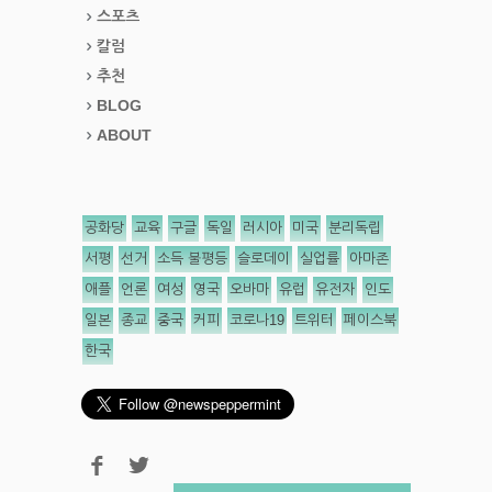
스포츠
칼럼
추천
BLOG
ABOUT
공화당
교육
구글
독일
러시아
미국
분리독립
서평
선거
소득 불평등
슬로데이
실업률
아마존
애플
언론
여성
영국
오바마
유럽
유전자
인도
일본
종교
중국
커피
코로나19
트위터
페이스북
한국