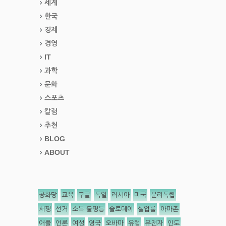
세계
한국
경제
경영
IT
과학
문화
스포츠
칼럼
추천
BLOG
ABOUT
공화당
교육
구글
독일
러시아
미국
분리독립
서평
선거
소득 불평등
슬로데이
실업률
아마존
애플
언론
여성
영국
오바마
유럽
유전자
인도