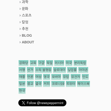
과학
문화
스포츠
칼럼
추천
BLOG
ABOUT
공화당
교육
구글
독일
러시아
미국
분리독립
서평
선거
소득 불평등
슬로데이
실업률
아마존
애플
언론
여성
영국
오바마
유럽
유전자
인도
일본
종교
중국
커피
코로나19
트위터
페이스북
한국