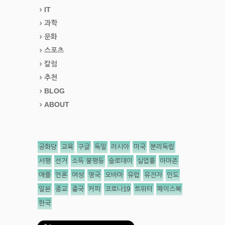
IT
과학
문화
스포츠
칼럼
추천
BLOG
ABOUT
공화당
교육
구글
독일
러시아
미국
분리독립
서평
선거
소득 불평등
슬로데이
실업률
아마존
애플
언론
여성
영국
오바마
유럽
유전자
인도
일본
종교
중국
커피
코로나19
트위터
페이스북
한국