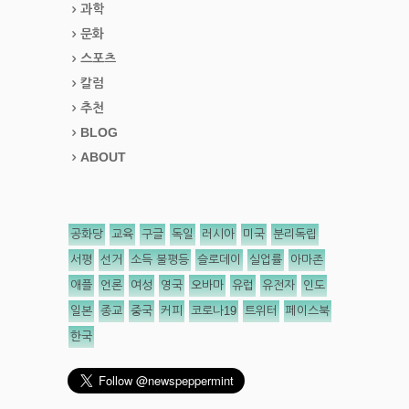
과학
문화
스포츠
칼럼
추천
BLOG
ABOUT
공화당
교육
구글
독일
러시아
미국
분리독립
서평
선거
소득 불평등
슬로데이
실업률
아마존
애플
언론
여성
영국
오바마
유럽
유전자
인도
일본
종교
중국
커피
코로나19
트위터
페이스북
한국