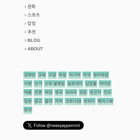
문화
스포츠
칼럼
추천
BLOG
ABOUT
공화당
교육
구글
독일
러시아
미국
분리독립
서평
선거
소득 불평등
슬로데이
실업률
아마존
애플
언론
여성
영국
오바마
유럽
유전자
인도
일본
종교
중국
커피
코로나19
트위터
페이스북
한국