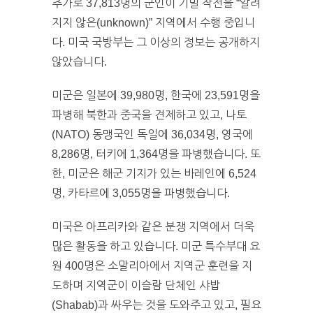
추가로 37,813명의 군인이 기밀 작전을 “알려
지지 않은(unknown)” 지역에서 수행 중입니
다. 미국 국방부는 그 이상의 정보는 공개하지
않았습니다.
미군은 일본에 39,980명, 한국에 23,591명을
파병해 북한과 중국을 견제하고 있고, 나토
(NATO) 동맹국인 독일에 36,034명, 영국에
8,286명, 터키에 1,364명을 파병했습니다. 또
한, 미군은 해군 기지가 있는 바레인에 6,524
명, 카타르에 3,055명을 파병했습니다.
미국은 아프리카와 같은 분쟁 지역에서 더욱
많은 활동을 하고 있습니다. 미군 특수부대 요
원 400명은 소말리아에서 지역군 훈련을 지
도하며 지역군이 이슬람 단체인 샤밥
(Shabab)과 싸우는 것을 도와주고 있고, 필요