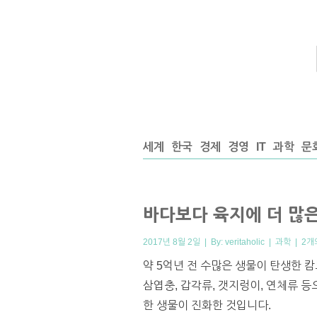
세계
한국
경제
경영
IT
과학
문
바다보다 육지에 더 많은
2017년 8월 2일 | By:
veritaholic
|
과학
|
2개
약 5억년 전 수많은 생물이 탄생한 
삼엽충, 갑각류, 갯지렁이, 연체류 
한 생물이 진화한 것입니다.