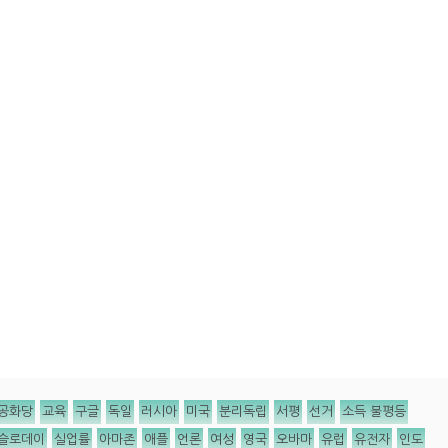
공화당
교육
구글
독일
러시아
미국
분리독립
서평
선거
소득 불평등
슬로데이
실업률
아마존
애플
언론
여성
영국
오바마
유럽
유전자
인도