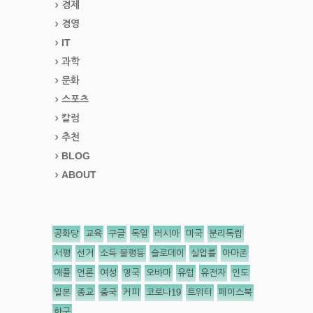
경제
경영
IT
과학
문화
스포츠
칼럼
추천
BLOG
ABOUT
공화당
교육
구글
독일
러시아
미국
분리독립
서평
선거
소득 불평등
슬로데이
실업률
아마존
애플
언론
여성
영국
오바마
유럽
유전자
인도
일본
종교
중국
커피
코로나19
트위터
페이스북
한국