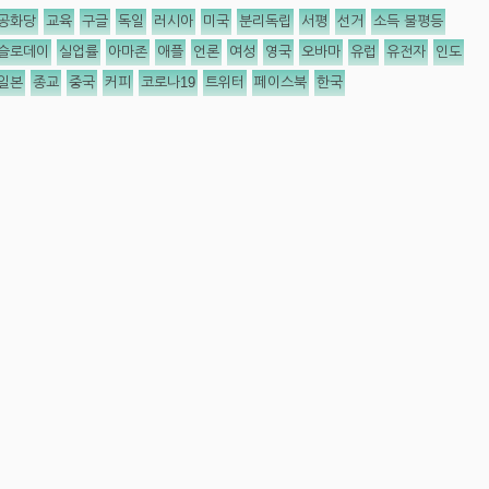
공화당
교육
구글
독일
러시아
미국
분리독립
서평
선거
소득 불평등
슬로데이
실업률
아마존
애플
언론
여성
영국
오바마
유럽
유전자
인도
일본
종교
중국
커피
코로나19
트위터
페이스북
한국