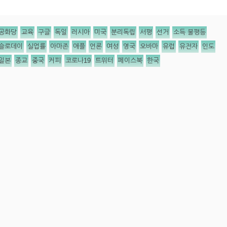
공화당
교육
구글
독일
러시아
미국
분리독립
서평
선거
소득 불평등
슬로데이
실업률
아마존
애플
언론
여성
영국
오바마
유럽
유전자
인도
일본
종교
중국
커피
코로나19
트위터
페이스북
한국