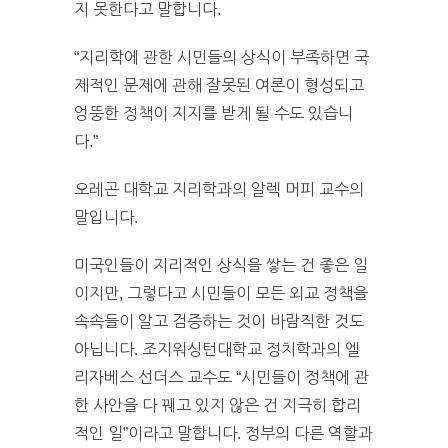
지 못한다고 말합니다.
“지리학에 관한 시민들의 상식이 부족하면 국
제적인 문제에 관해 잘못된 여론이 형성되고
엉뚱한 정책이 지지를 받게 될 수도 있습니
다.”
오레곤 대학교 지리학과의 알렉 머피 교수의
말입니다.
미국인들이 지리적인 상식을 쌓는 건 좋은 일
이지만, 그렇다고 시민들이 모든 외교 정책을
속속들이 알고 검증하는 것이 바람직한 것도
아닙니다. 조지워싱턴대학교 정치학과의 엘
리자베스 선더스 교수도 “시민들이 정책에 관
한 사안을 다 꿰고 있지 않은 건 지극히 합리
적인 일”이라고 말합니다. 정부의 다른 역할과