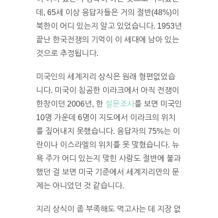
데, 65세 이상 응답자들은 거의 절반(48%)이
북한이 어디 있는지 알고 있었습니다. 1953년
끝난 한국전쟁의 기억이 이 세대에 남아 있는
것으로 추정됩니다.
미국인의 세계지리 상식은 원래 형편없었습
니다. 미국이 침공한 이라크에서 아직 전쟁이
한창이던 2006년, 한
설문조사
를 보면 미국인
10명 가운데 6명이 지도에서 이라크의 위치
를 짚어내지 못했습니다. 응답자의 75%는 이
란이나 이스라엘의 위치를 못 맞혔습니다. 뉴
욕 주가 어디 있는지 맞힌 사람도 절반에 불과
했던 걸 보면 미국 기준에서 세계지리만의 문
제는 아니었던 것 같습니다.
지리 상식이 좀 부족해도 먹고사는 데 지장 없