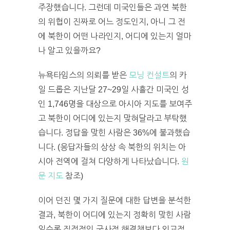
주장했습니다. 그런데 미국인들은 과연 북한
의 위협이 진짜로 어느 정도인지, 아니 그 전
에 북한이 어떤 나라인지, 어디에 있는지 얼마
나 알고 있을까요?
뉴욕타임스의 의뢰를 받은
모닝 컨설트
의 카
일 드롭은 지난달 27~29일 사흘간 미국인 성
인 1,746명을 대상으로 아시아 지도를 보여주
고 북한이 어디에 있는지 맞혀달라고 부탁했
습니다. 정답을 맞힌 사람은 36%에 불과했습
니다. (응답자들의 상상 속 북한의 위치는 아
시아 전역에 걸쳐 다양하게 나타났습니다.
원
문 지도
참조)
이어 던진 몇 가지 질문에 대한 답변을 분석한
결과, 북한이 어디에 있는지 정확히 맞힌 사람
일수록 직접적인 군사적 해결책보다 외교적