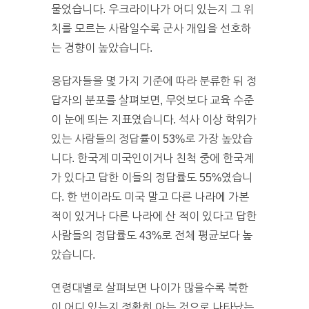
물었습니다. 우크라이나가 어디 있는지 그 위
치를 모르는 사람일수록 군사 개입을 선호하
는 경향이 높았습니다.
응답자들을 몇 가지 기준에 따라 분류한 뒤 정
답자의 분포를 살펴보면, 무엇보다 교육 수준
이 눈에 띄는 지표였습니다. 석사 이상 학위가
있는 사람들의 정답률이 53%로 가장 높았습
니다. 한국계 미국인이거나 친척 중에 한국계
가 있다고 답한 이들의 정답률도 55%였습니
다. 한 번이라도 미국 말고 다른 나라에 가본
적이 있거나 다른 나라에 산 적이 있다고 답한
사람들의 정답률도 43%로 전체 평균보다 높
았습니다.
연령대별로 살펴보면 나이가 많을수록 북한
이 어디 있는지 정확히 아는 것으로 나타났는