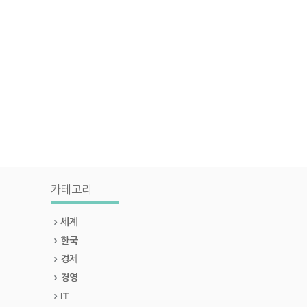
카테고리
세계
한국
경제
경영
IT