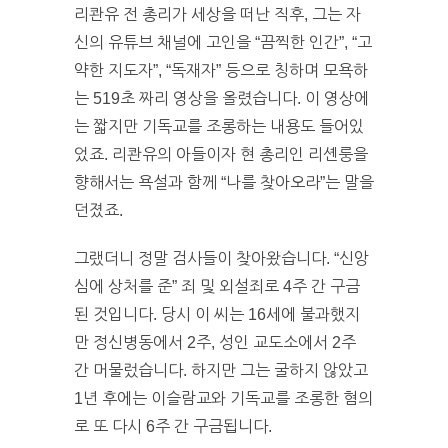
리콴유 전 총리가 세상을 떠난 직후, 그는 자
신의 유튜브 채널에 고인을 “끔찍한 인간”, “고
약한 지도자”, “독재자” 등으로 칭하며 모욕하
는 519초 짜리 영상을 올렸습니다. 이 영상에
는 짧지만 기독교를 조롱하는 내용도 들어있
었죠. 리콴유의 아들이자 현 총리인 리셴룽을
향해서는 욕설과 함께 “나를 찾아오라”는 말을
던졌죠.
그랬더니 정말 검사들이 찾아왔습니다. “신앙
심에 상처를 준” 죄 및 외설죄로 4주 간 구금
된 것입니다. 당시 이 씨는 16세에 불과했지
만 정신병동에서 2주, 성인 교도소에서 2주
간 머물렀습니다. 하지만 그는 굴하지 않았고
1년 후에는 이슬람교와 기독교를 조롱한 혐의
로 또 다시 6주 간 구금됩니다.