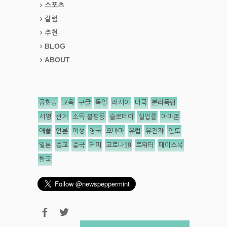
스포츠
칼럼
추천
BLOG
ABOUT
공화당
교육
구글
독일
러시아
미국
분리독립
서평
선거
소득 불평등
슬로데이
실업률
아마존
애플
언론
여성
영국
오바마
유럽
유전자
인도
일본
종교
중국
커피
코로나19
트위터
페이스북
한국