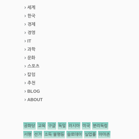
세계
한국
경제
경영
IT
과학
문화
스포츠
칼럼
추천
BLOG
ABOUT
공화당
교육
구글
독일
러시아
미국
분리독립
서평
선거
소득 불평등
슬로데이
실업률
아마존