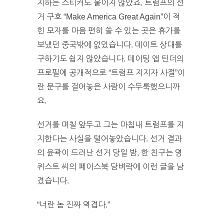
지하는 스티커도 붙이지 않았죠. 트럼프의 선
거 구호 “Make America Great Again”이 적
힌 모자를 마음 편히 쓸 수 있는 곳은 휴가를
보냈던 중국밖에 없었습니다. 데이트 상대를
구하기도 쉽지 않았습니다. 데이팅 앱 틴더의
프로필에 공개적으로 “트럼프 지지자 사절”이
란 문구를 걸어놓은 사람이 수두룩했으니까
요.
선거를 며칠 앞두고 그는 마침내 트럼프를 지
지한다는 사실을 털어놓았습니다. 선거 결과
의 윤곽이 드러난 선거 당일 밤, 한 친구는 영
퀴스트 씨의 페이스북 담벼락에 이런 글을 남
겼습니다.
“너란 놈 진짜 역겹다.”