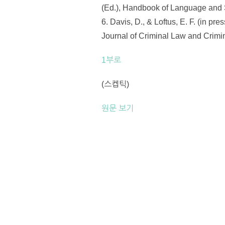
(Ed.), Handbook of Language and S
6. Davis, D., & Loftus, E. F. (in 
Journal of Criminal Law and Crimin
1부로
(스켑틱)
원문 보기