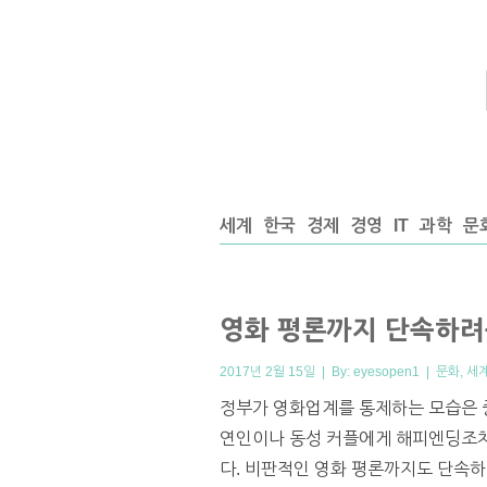
세계
한국
경제
경영
IT
과학
문
영화 평론까지 단속하려
2017년 2월 15일 | By:
eyesopen1
|
문화
,
세
정부가 영화업계를 통제하는 모습은 
연인이나 동성 커플에게 해피엔딩조차
다. 비판적인 영화 평론까지도 단속하