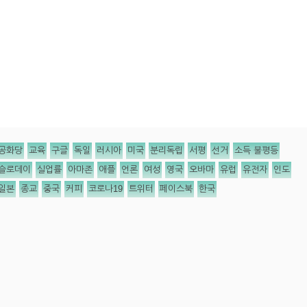
공화당
교육
구글
독일
러시아
미국
분리독립
서평
선거
소득 불평등
슬로데이
실업률
아마존
애플
언론
여성
영국
오바마
유럽
유전자
인도
일본
종교
중국
커피
코로나19
트위터
페이스북
한국