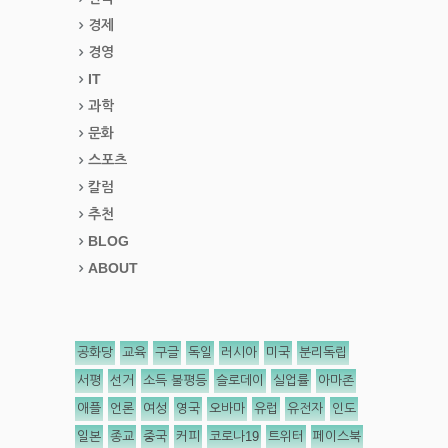
경제
경영
IT
과학
문화
스포츠
칼럼
추천
BLOG
ABOUT
공화당
교육
구글
독일
러시아
미국
분리독립
서평
선거
소득 불평등
슬로데이
실업률
아마존
애플
언론
여성
영국
오바마
유럽
유전자
인도
일본
종교
중국
커피
코로나19
트위터
페이스북