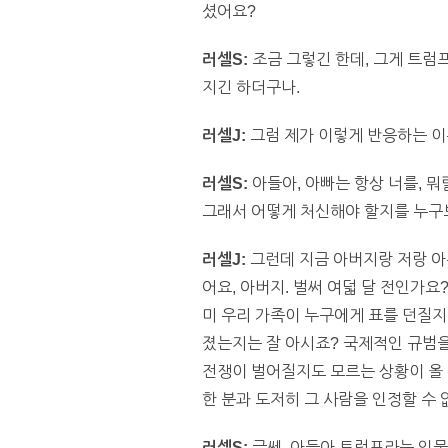
셨어요?
러셀S:
조금 그렇긴 한데, 그게 트럼프
지긴 하더구나.
러셀J:
그럼 제가 이렇게 반응하는 이
러셀S:
아들아, 아빠는 항상 너를, 뭐
그래서 어떻게 처신해야 할지를 누구보
러셀J:
그런데 지금 아버지랑 저랑 아
어요, 아버지. 벌써 여덟 달 전인가요
미 우리 가족이 누구에게 표를 던질지
졌는지는 잘 아시죠? 국제적인 규범을
전쟁이 벌어질지도 모르는 상황이 올 
한 분과 도저히 그 사람을 인정할 수
러셀S:
글쎄, 아들아 트럼프라는 인물에