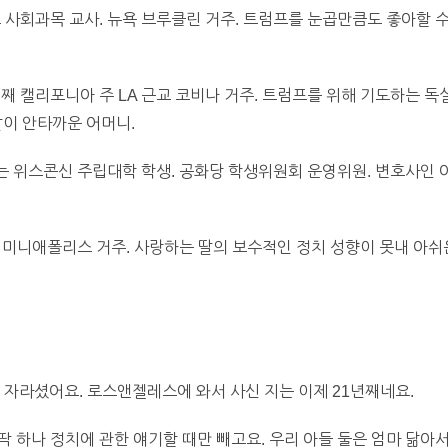
 사회과목 교사. 뉴욕 브루클린 거주. 트럼프를 눈곱만큼도 좋아할 수
1년째 캘리포니아 주 LA 근교 코비나 거주. 트럼프를 위해 기도하는 
딸이 안타까운 어머니.
하는 위스콘신 주립대학 학생. 공화당 학생위원회 운영위원. 변호사인
주 미니애폴리스 거주. 사랑하는 딸의 보수적인 정치 성향이 못내 아쉬
자라셨어요. 로스앤젤레스에 와서 사신 지는 이제 21년째네요.
딱 하나 정치에 관한 얘기할 때만 빼고요. 우리 아들 둘은 엄마 닮아