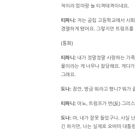
적이라 엄마랑 늘 티격태격이네요.
티파니:
저는 공립 고등학교에서 사회
경멸하게 됐어요. 그렇지만 트럼프를
(통화)
티파니:
내가 정말정말 사랑하는 가족
물이라는 게 너무나 참담해요. 게다가
그래요.
도나:
잠깐, 방금 뭐라고 했니? 뭐가
티파니:
아뇨, 트럼프가 반(反) 그리
도나:
아, 내가 잘못 들었구나. 사실
긴 하지만, 나는 실제로 오바마 대통