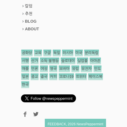
칼럼
추천
BLOG
ABOUT
공화당
교육
구글
독일
러시아
미국
분리독립
서평
선거
소득 불평등
슬로데이
실업률
아마존
애플
언론
여성
영국
오바마
유럽
유전자
인도
일본
종교
중국
커피
코로나19
트위터
페이스북
한국
FEEDBACK
,
2026
NewsPeppermint