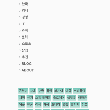
한국
경제
경영
IT
과학
문화
스포츠
칼럼
추천
BLOG
ABOUT
공화당
교육
구글
독일
러시아
미국
분리독립
서평
선거
소득 불평등
슬로데이
실업률
아마존
애플
언론
여성
영국
오바마
유럽
유전자
인도