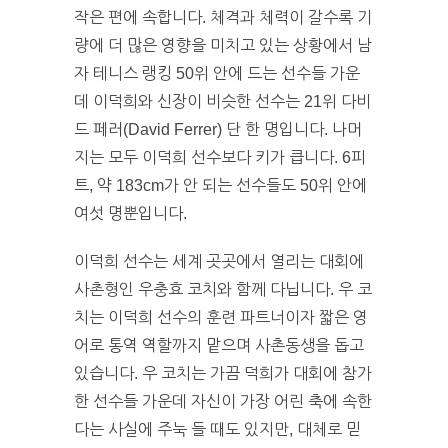
작은 편에 속합니다. 체격과 체력이 갈수록 기
량에 더 많은 영향을 미치고 있는 상황에서 남
자 테니스 랭킹 50위 안에 드는 선수들 가운
데 이덕희와 신장이 비슷한 선수는 21위 다비
드 페러(David Ferrer) 단 한 명입니다. 나머
지는 모두 이덕희 선수보다 키가 큽니다. 6피
트, 약 183cm가 안 되는 선수들도 50위 안에
여섯 명뿐입니다.
이덕희 선수는 세계 곳곳에서 열리는 대회에
사촌형인 우충효 코치와 함께 다닙니다. 우 코
치는 이덕희 선수의 훈련 파트너이자 짧은 영
어로 통역 역할까지 맡으며 사촌동생을 돕고
있습니다. 우 코치는 가끔 덕희가 대회에 참가
한 선수들 가운데 자신이 가장 어린 축에 속한
다는 사실에 주눅 들 때도 있지만, 대체로 믿