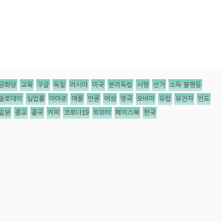
공화당
교육
구글
독일
러시아
미국
분리독립
서평
선거
소득 불평등
슬로데이
실업률
아마존
애플
언론
여성
영국
오바마
유럽
유전자
인도
일본
종교
중국
커피
코로나19
트위터
페이스북
한국