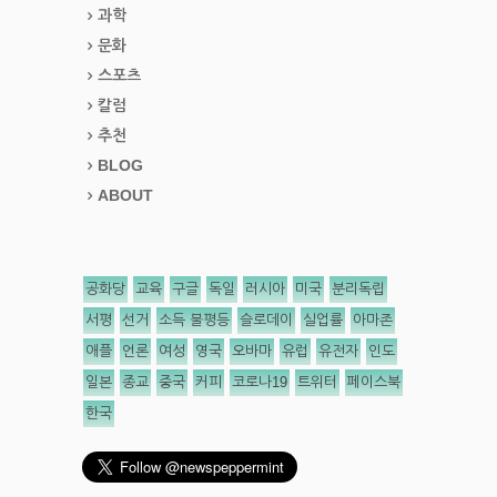
과학
문화
스포츠
칼럼
추천
BLOG
ABOUT
공화당
교육
구글
독일
러시아
미국
분리독립
서평
선거
소득 불평등
슬로데이
실업률
아마존
애플
언론
여성
영국
오바마
유럽
유전자
인도
일본
종교
중국
커피
코로나19
트위터
페이스북
한국