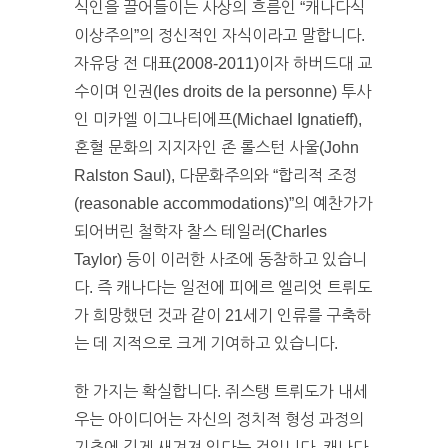
식인을 끌어들이는 사상의 흐름인 “캐나다식
이상주의”의 정신적인 자식이라고 말합니다.
자유당 전 대표(2008-2011)이자 하버드대 교
수이며 인권(les droits de la personne) 투사
인 미카엘 이그나티에프(Michael Ignatieff),
혼혈 문화의 지지자인 존 롤스턴 사울(John
Ralston Saul), 다문화주의와 “합리적 조정
(reasonable accommodations)”의 예찬가가
되어버린 철학자 찰스 테일러(Charles
Taylor) 등이 이러한 사조에 동참하고 있습니
다. 즉 캐나다는 일전에 피에르 엘리엇 트뤼도
가 희망했던 것과 같이 21세기 인류를 구축하
는 데 지적으로 크게 기여하고 있습니다.
한 가지는 확실합니다. 쥐스탱 트뤼도가 내세
우는 아이디어는 자신의 정치적 형성 과정의
기초에 깊게 새겨져 있다는 것입니다. 캐나다