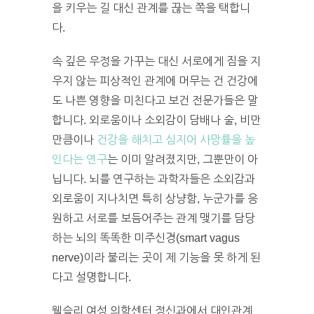
을 키우는 길 대신 관계를 끊는 쪽을 택합니
다.
속 깊은 우정을 가꾸는 대신 서로에게 짐을 지
우지 않는 피상적인 관계에 머무는 건 건강에
도 나쁜 영향을 미친다고 보건 전문가들은 말
합니다. 외로움이나 소외감이 담배나 술, 비만
만큼이나
건강을 해치고 심지어 사망률을 높
인다는 연구
는 이미 알려졌지만, 그뿐만이 아
닙니다. 뇌를 연구하는 과학자들은 소외감과
외로움이 지나치면 특히 상냥함, 누군가를 응
원하고 서로를 보듬어주는 관계 맺기를 담당
하는 뇌의 똑똑한 미주신경(smart vagus
nerve)이라 불리는 곳이 제 기능을 못 하게 된
다고 설명합니다.
웰슬리 여성 의학센터 정신과에서 대인관계