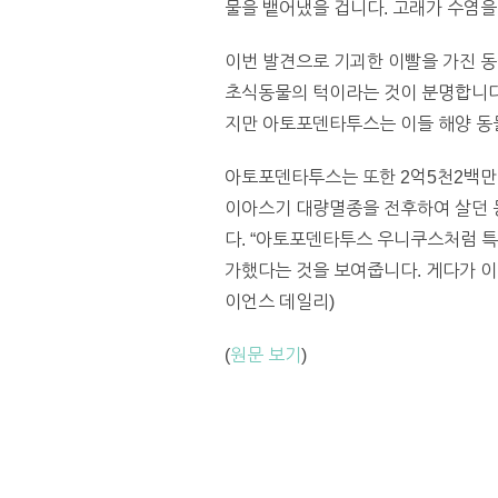
물을 뱉어냈을 겁니다. 고래가 수염을
이번 발견으로 기괴한 이빨을 가진 동
초식동물의 턱이라는 것이 분명합니다.
지만 아토포덴타투스는 이들 해양 동물
아토포덴타투스는 또한 2억5천2백만 
이아스기 대량멸종을 전후하여 살던 동
다. “아토포덴타투스 우니쿠스처럼 
가했다는 것을 보여줍니다. 게다가 이
이언스 데일리)
(
원문 보기
)