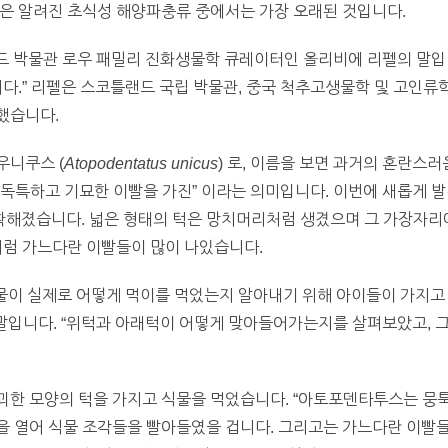
석은 알려진 초식성 해양파충류 중에서는 가장 오래된 것입니다.
필드 박물관 로우 패밀리 진화생물학 큐레이터인 올리비에 리펠의 말입
니다.” 리펠은 스코틀랜드 국립 박물관, 중국 척추고생물학 및 고인
했습니다.
우니쿠스 (
Atopodentatus unicus
) 로, 이름을 보면 과거의 혼란스
독특하고 기묘한 이빨을 가진” 이라는 의미입니다. 이번에 새롭게 발견
해졌습니다. 넓은 형태의 턱은 망치머리처럼 생겼으며 그 가장자리
처럼 가느다란 이빨들이 많이 나있습니다.
동물이 실제로 어떻게 먹이를 먹었는지 알아내기 위해 아이들이 가지고
 말입니다. “위턱과 아래턱이 어떻게 맞아들어가는지를 살펴보았고, 
괴한 모양의 턱을 가지고 식물을 먹었습니다. “아토포덴타투스는 뭉툭
을 열어 식물 조각들을 빨아들였을 겁니다. 그리고는 가느다란 이빨