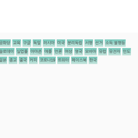
공화당
교육
구글
독일
러시아
미국
분리독립
서평
선거
소득 불평등
슬로데이
실업률
아마존
애플
언론
여성
영국
오바마
유럽
유전자
인도
일본
종교
중국
커피
코로나19
트위터
페이스북
한국