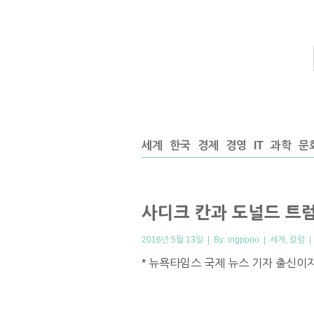
세계
한국
경제
경영
IT
과학
문
사디크 칸과 도널드 트
2016년 5월 13일 | By:
ingppoo
|
세계
,
칼럼
* 뉴욕타임스 국제 뉴스 기자 출신이자 