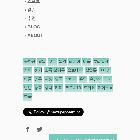
스포츠
칼럼
추천
BLOG
ABOUT
공화당
교육
구글
독일
러시아
미국
분리독립
서평
선거
소득 불평등
슬로데이
실업률
아마존
애플
언론
여성
영국
오바마
유럽
유전자
인도
일본
종교
중국
커피
코로나19
트위터
페이스북
한국