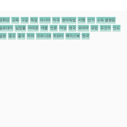
공화당
교육
구글
독일
러시아
미국
분리독립
서평
선거
소득 불평등
슬로데이
실업률
아마존
애플
언론
여성
영국
오바마
유럽
유전자
인도
일본
종교
중국
커피
코로나19
트위터
페이스북
한국