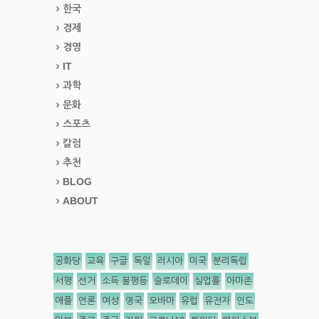
한국
경제
경영
IT
과학
문화
스포츠
칼럼
추천
BLOG
ABOUT
공화당
교육
구글
독일
러시아
미국
분리독립
서평
선거
소득 불평등
슬로데이
실업률
아마존
애플
언론
여성
영국
오바마
유럽
유전자
인도