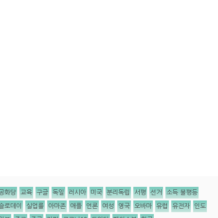
공화당
교육
구글
독일
러시아
미국
분리독립
서평
선거
소득 불평등
슬로데이
실업률
아마존
애플
언론
여성
영국
오바마
유럽
유전자
인도