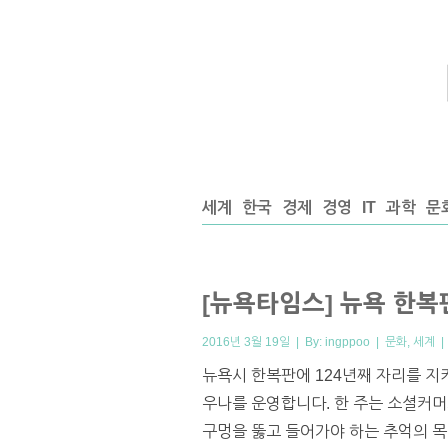
세계
한국
경제
경영
IT
과학
문
[뉴욕타임스] 뉴욕 한복
2016년 3월 19일 | By:
ingppoo
|
문화
,
세계
뉴욕시 한복판에 124년째 자리를 지
우나를 운영합니다. 한 주는 소셜커머
구멍을 뚫고 들어가야 하는 추억의 목