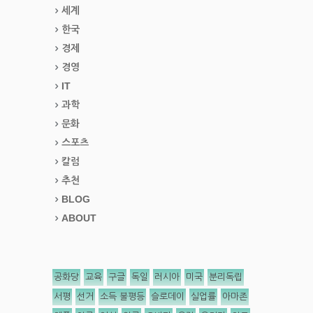
세계
한국
경제
경영
IT
과학
문화
스포츠
칼럼
추천
BLOG
ABOUT
공화당
교육
구글
독일
러시아
미국
분리독립
서평
선거
소득 불평등
슬로데이
실업률
아마존