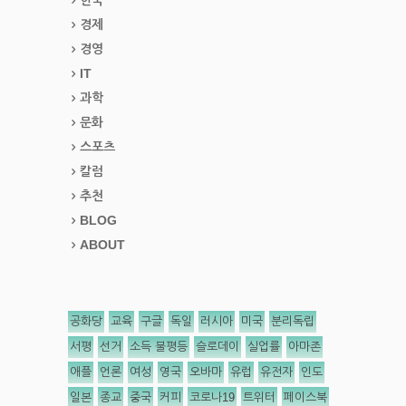
경제
경영
IT
과학
문화
스포츠
칼럼
추천
BLOG
ABOUT
공화당
교육
구글
독일
러시아
미국
분리독립
서평
선거
소득 불평등
슬로데이
실업률
아마존
애플
언론
여성
영국
오바마
유럽
유전자
인도
일본
종교
중국
커피
코로나19
트위터
페이스북