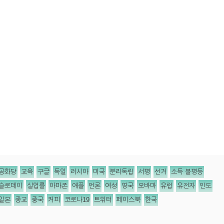
공화당
교육
구글
독일
러시아
미국
분리독립
서평
선거
소득 불평등
슬로데이
실업률
아마존
애플
언론
여성
영국
오바마
유럽
유전자
인도
일본
종교
중국
커피
코로나19
트위터
페이스북
한국