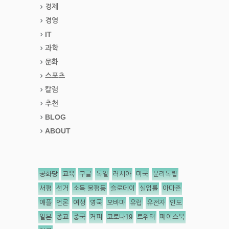
경제
경영
IT
과학
문화
스포츠
칼럼
추천
BLOG
ABOUT
공화당
교육
구글
독일
러시아
미국
분리독립
서평
선거
소득 불평등
슬로데이
실업률
아마존
애플
언론
여성
영국
오바마
유럽
유전자
인도
일본
종교
중국
커피
코로나19
트위터
페이스북