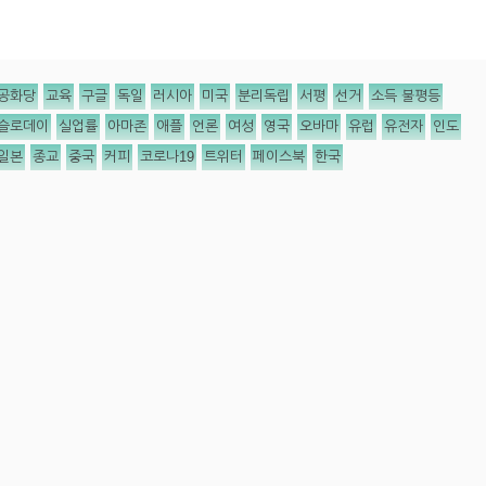
공화당
교육
구글
독일
러시아
미국
분리독립
서평
선거
소득 불평등
슬로데이
실업률
아마존
애플
언론
여성
영국
오바마
유럽
유전자
인도
일본
종교
중국
커피
코로나19
트위터
페이스북
한국