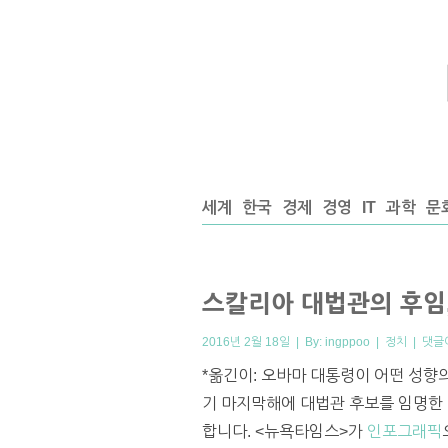
세계
한국
경제
경영
IT
과학
문
스칼리아 대법관의 후임,
2016년 2월 18일 | By:
ingppoo
|
정치
|
댓글
*옮긴이: 오바마 대통령이 어떤 성향
기 마지막해에 대법관 후보를 임명한 
합니다. <뉴욕타임스>가
인포그래픽