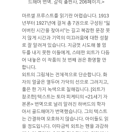
드해머 번역. 갈릭 출판사, 206페이지.>
마르셀 프루스트를 읽기란 어렵습니다. 1913
년부터 1927년에 걸쳐 총 7권으로 구성된 “잃
어버린 시간을 찾아서”는 길고 복잡한 문장 못
지 않게 시간과 기억의 미끄러움에 대한 성찰
로 잘 알려져 있습니다. 지금껏 시도해 볼 엄
두를 내지 못한 이들에게, 스테판 외트가 다듬
어 내놓은 이 작품의 첫 번째 권은 환영할 만
합니다.
외트의 그림체는 전체적으로 단순합니다. 화
자의 얼굴은 열두어 가닥의 선으로 그려지고,
풀은 한 가지 녹색으로 칠해집니다. [외트가
참조한] 텍스트는 토마 피케티의 <21세기 자
본론> 번역으로 널리 알려진 하버드의 학자
아서 골드해머가 번역했습니다. 그의 텍스트
는 간결하며 모호하지 않습니다. 아이들도 읽
을 정도입니다. 이따금씩 외트는 펜을 과감하