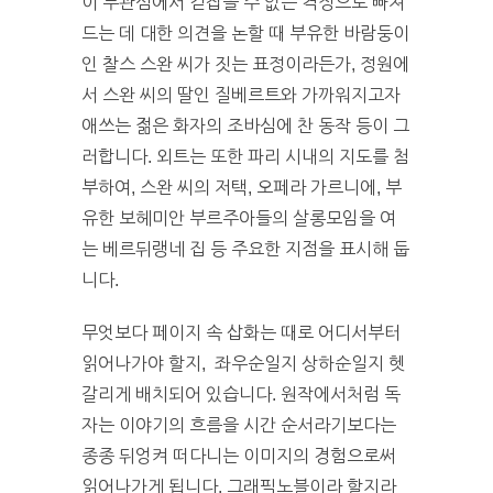
이 무관심에서 걷잡을 수 없는 격정으로 빠져
드는 데 대한 의견을 논할 때 부유한 바람둥이
인 찰스 스완 씨가 짓는 표정이라든가, 정원에
서 스완 씨의 딸인 질베르트와 가까워지고자
애쓰는 젊은 화자의 조바심에 찬 동작 등이 그
러합니다. 외트는 또한 파리 시내의 지도를 첨
부하여, 스완 씨의 저택, 오페라 가르니에, 부
유한 보헤미안 부르주아들의 살롱모임을 여
는 베르뒤랭네 집 등 주요한 지점을 표시해 둡
니다.
무엇보다 페이지 속 삽화는 때로 어디서부터
읽어나가야 할지, 좌우순일지 상하순일지 헷
갈리게 배치되어 있습니다. 원작에서처럼 독
자는 이야기의 흐름을 시간 순서라기보다는
종종 뒤엉켜 떠다니는 이미지의 경험으로써
읽어나가게 됩니다. 그래픽노블이라 할지라