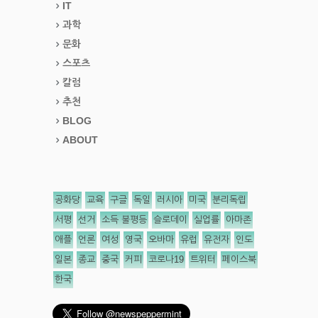
IT
과학
문화
스포츠
칼럼
추천
BLOG
ABOUT
공화당
교육
구글
독일
러시아
미국
분리독립
서평
선거
소득 불평등
슬로데이
실업률
아마존
애플
언론
여성
영국
오바마
유럽
유전자
인도
일본
종교
중국
커피
코로나19
트위터
페이스북
한국