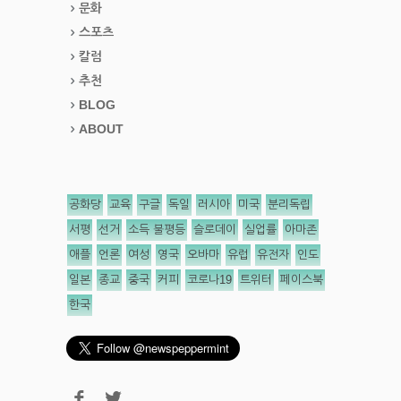
문화
스포츠
칼럼
추천
BLOG
ABOUT
공화당
교육
구글
독일
러시아
미국
분리독립
서평
선거
소득 불평등
슬로데이
실업률
아마존
애플
언론
여성
영국
오바마
유럽
유전자
인도
일본
종교
중국
커피
코로나19
트위터
페이스북
한국