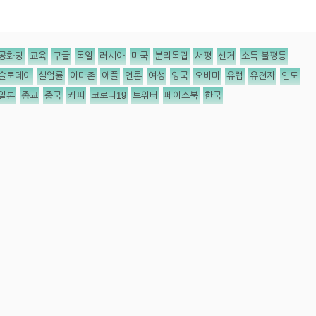
공화당
교육
구글
독일
러시아
미국
분리독립
서평
선거
소득 불평등
슬로데이
실업률
아마존
애플
언론
여성
영국
오바마
유럽
유전자
인도
일본
종교
중국
커피
코로나19
트위터
페이스북
한국