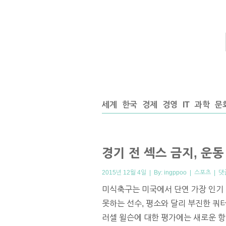
세계
한국
경제
경영
IT
과학
문
경기 전 섹스 금지, 운
2015년 12월 4일 | By:
ingppoo
|
스포츠
|
댓
미식축구는 미국에서 단연 가장 인기
못하는 선수, 평소와 달리 부진한 쿼
러셀 윌슨에 대한 평가에는 새로운 항