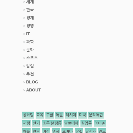
세계
한국
경제
경영
IT
과학
문화
스포츠
칼럼
추천
BLOG
ABOUT
공화당
교육
구글
독일
러시아
미국
분리독립
서평
선거
소득 불평등
슬로데이
실업률
아마존
애플
언론
여성
영국
오바마
유럽
유전자
인도