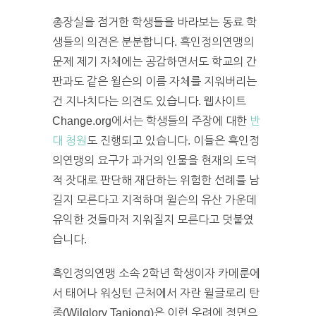
총장실을 점거한 학생들을 바라보는 동료 학
생들의 의견은 분분합니다. 흑인정의연맹의
문제 제기 자체에는 공감하면서도 학교의 간
판과도 같은 윌슨의 이름 자체를 지워버리는
건 지나치다는 의견도 있습니다. 웹사이트
Change.org에서는 학생들의 주장에 대한
반
대 청원
도 진행되고 있습니다. 이들은 흑인정
의연맹의 요구가 과거의 인물을 현재의 도덕
적 잣대로 판단해 재단하는 위험한 선례를 남
길지 모른다고 지적하며 윌슨의 유산 가운데
유익한 것들마저 지워질지 모른다고 덧붙였
습니다.
흑인정의연맹 소속 2학년 학생이자 카메룬에
서 태어나 워싱턴 근처에서 자란 윌글로리 탄
종(Wilglory Tanjong)은 이런 우려에 정면으