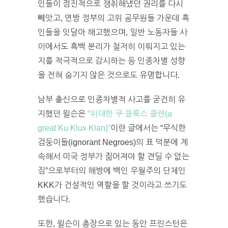
인들이 점진적으로 쟁취해냈던 권리를 다시
빼앗고, 연방 정부의 고위 공무원들 가운데 흑
인들을 잇달아 해고했으며, 일반 노동자들 사
이에서도 흑백 분리가 철저히 이뤄지고 있는
지를 적극적으로 감시하는 등 인종차별 성향
을 전혀 숨기지 않은 것으로도 유명합니다.
남부 출신으로 인종차별적 사고를 굳건히 유
지했던 윌슨은
“위대한 쿠 클룩스 클랜(a
great Ku Klux Klan)”
이란 글에서는 “무식한
검둥이들(ignorant Negroes)의 표 덕분에 계
속해서 미국 정부가 짊어져야 할 견딜 수 없는
짐”으로부터의 해방에 백인 우월주의 단체인
KKK가 건설적인 역할을 할 것이라고 쓰기도
했습니다.
또한, 윌슨이 총장으로 있는 동안 프린스턴은