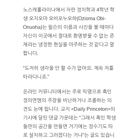
노스캐롤라이나에서 자란 정치학과 4학년 학
생 오지오마 오비오누오하(Ozioma Obi-
Onuoha)는 윌슨의 이름과 사진을 볼 때마다
자신이 이곳에서 절대로 환영받을 수 없는 존
재라는 냉정한 현실을 마주하는 것 같다고 말
합니다.
“도저히 생각을 안 할 수가 없어요. 계속 저를
따라다니죠.”
온라인 커뮤니티에서는 주로 익명으로 흑인
정의연맹의 주장을 비난하거나 조롱하는 의
견도 눈에 띕니다. 교지 <Daily Princeton>의
기사에 달린 댓글 가운데는 “그래서 흑인 학생
들만의 공간을 만들면 거기에는 정수기도 따
로 설치하고 그러겠다는 거냐”는 글도 있습니