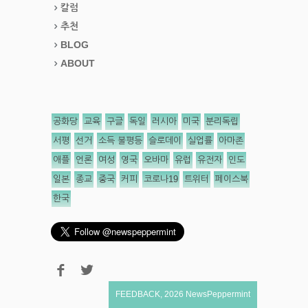
칼럼
추천
BLOG
ABOUT
공화당
교육
구글
독일
러시아
미국
분리독립
서평
선거
소득 불평등
슬로데이
실업률
아마존
애플
언론
여성
영국
오바마
유럽
유전자
인도
일본
종교
중국
커피
코로나19
트위터
페이스북
한국
FEEDBACK
,
2026
NewsPeppermint