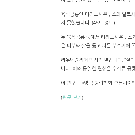
육식공룡인 티라노사우루스와 알로사우루
지 못했습니다. (45도 정도)
두 육식공룡 중에서 티라노사우루스가 
은 피부와 살을 뚫고 뼈를 부수기에 
라우텐슐라거 박사의 말입니다. “살아
니다. 이와 동일한 현상을 수각류 공
이 연구는 <영국 왕립학회 오픈사이언스 (R
(
원문 보기
)