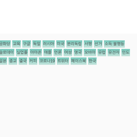
공화당
교육
구글
독일
러시아
미국
분리독립
서평
선거
소득 불평등
슬로데이
실업률
아마존
애플
언론
여성
영국
오바마
유럽
유전자
인도
일본
종교
중국
커피
코로나19
트위터
페이스북
한국