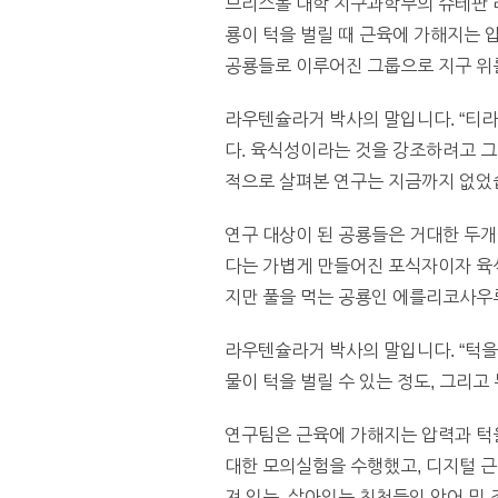
브리스톨 대학 지구과학부의 슈테판 라
룡이 턱을 벌릴 때 근육에 가해지는 압
공룡들로 이루어진 그룹으로 지구 위
라우텐슐라거 박사의 말입니다. “티
다. 육식성이라는 것을 강조하려고 그
적으로 살펴본 연구는 지금까지 없었습
연구 대상이 된 공룡들은 거대한 두개
다는 가볍게 만들어진 포식자이자 육
지만 풀을 먹는 공룡인 에를리코사우
라우텐슐라거 박사의 말입니다. “턱을
물이 턱을 벌릴 수 있는 정도, 그리고
연구팀은 근육에 가해지는 압력과 턱을
대한 모의실험을 수행했고, 디지털 근
져 있는, 살아있는 친척들인 악어 및