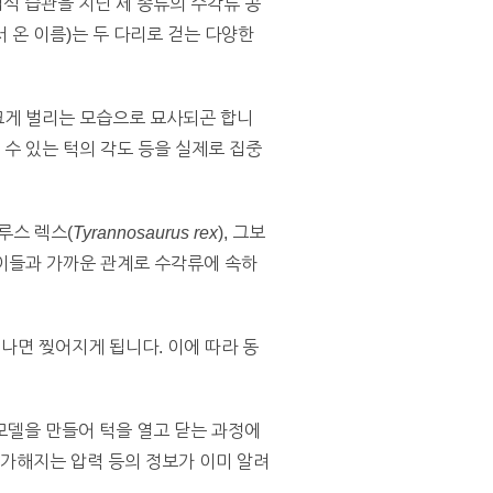
식 습관을 지닌 세 종류의 수각류 공
 온 이름)는 두 다리로 걷는 다양한
크게 벌리는 모습으로 묘사되곤 합니
 수 있는 턱의 각도 등을 실제로 집중
루스 렉스(
Tyrannosaurus rex
), 그보
고 이들과 가까운 관계로 수각류에 속하
나면 찢어지게 됩니다. 이에 따라 동
모델을 만들어 턱을 열고 닫는 과정에
 가해지는 압력 등의 정보가 이미 알려