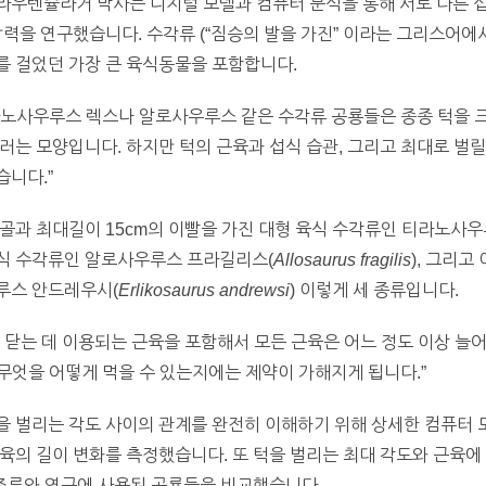
우텐슐라거 박사는 디지털 모델과 컴퓨터 분석을 통해 서로 다른 섭
력을 연구했습니다. 수각류 (“짐승의 발을 가진” 이라는 그리스어에서
를 걸었던 가장 큰 육식동물을 포함합니다.
라노사우루스 렉스나 알로사우루스 같은 수각류 공룡들은 종종 턱을 
러는 모양입니다. 하지만 턱의 근육과 섭식 습관, 그리고 최대로 벌릴
니다.”
골과 최대길이 15cm의 이빨을 가진 대형 육식 수각류인 티라노사우
식 수각류인 알로사우루스 프라길리스(
Allosaurus fragilis
), 그리
루스 안드레우시(
Erlikosaurus andrewsi
) 이렇게 세 종류입니다.
 닫는 데 이용되는 근육을 포함해서 모든 근육은 어느 정도 이상 늘어
 무엇을 어떻게 먹을 수 있는지에는 제약이 가해지게 됩니다.”
 벌리는 각도 사이의 관계를 완전히 이해하기 위해 상세한 컴퓨터 
육의 길이 변화를 측정했습니다. 또 턱을 벌리는 최대 각도와 근육에
 조류와 연구에 사용된 공룡들을 비교했습니다.