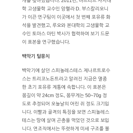
개를 찾아냈습니다. 2011년, 마드리드 자치대
학 고생물학 교수인 앙헬라 D. 부스칼리오니
가 이끈 연구팀이 이곳에서 첫 번째 포유류 화
석을 발견했고, 루오와 본대학의 고생물학 교
수인 토마스 마틴 박사가 협력하여 보기 드문
이 표본을 연구했습니다.
백악기 털뭉치
백악기에 살던 스피놀레스테스 제나르트로수
스는 트리코노돈트라고 알려진 지금은 멸종
한 초기 포유류 계통에 속합니다. 이 표본은
몸길이 약 24cm 정도, 몸무게는 50~70g 정
도로 추정되어 오늘날의 어린 쥐 정도 크기입
니다. 이빨과 골격의 특징을 보면 스피놀레스
테스는 땅에 살며 곤충을 먹었던 것으로 보입
니다. 연조직에서는 뚜렷하게 미세 구조를 볼