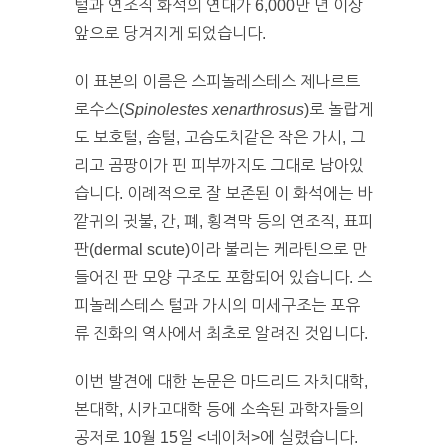
털과 연조직 화석의 연대가 6,000만 년 이상
앞으로 당겨지게 되었습니다.
이 표본의 이름은 스피놀레스테스 제나르트
로수스(
Spinolestes xenarthrosus
)로 놀랍게
도 보호털, 솜털, 고슴도치같은 작은 가시, 그
리고 곰팡이가 핀 피부까지도 그대로 남아있
습니다. 이례적으로 잘 보존된 이 화석에는 바
깥귀의 귓불, 간, 폐, 횡격막 등의 연조직, 표피
판(dermal scute)이라 불리는 케라틴으로 만
들어진 판 모양 구조도 포함되어 있습니다. 스
피놀레스테스 털과 가시의 미세구조는 포유
류 진화의 역사에서 최초로 알려진 것입니다.
이번 발견에 대한 논문은 마드리드 자치대학,
본대학, 시카고대학 등에 소속된 과학자들의
공저로 10월 15일 <네이처>에 실렸습니다.